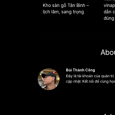
vina
Kho sàn gỗ Tân Bình –
dẫn c
lịch lãm, sang trọng
đúng
Abo
Bùi Thành Công
Đây là tài khoản của quản trị
cập nhật. Kết nối để cùng họ