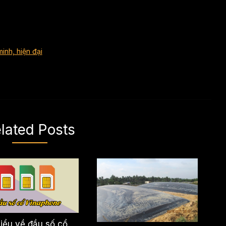
inh, hiện đại
lated Posts
iểu về đầu số cổ