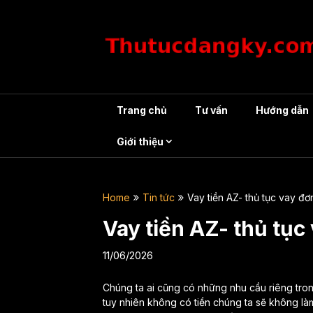
Skip
to
content
Trang chủ
Tư vấn
Hướng dẫn
Giới thiệu
Home
Tin tức
Vay tiền AZ- thủ tục vay đ
Vay tiền AZ- thủ tục
11/06/2026
Chúng ta ai cũng có những nhu cầu riêng trong
tuy nhiên không có tiền chúng ta sẽ không làm