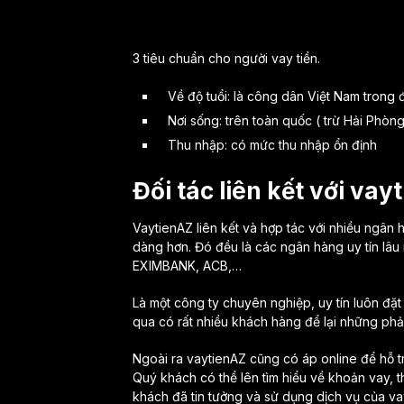
3 tiêu chuẩn cho người vay tiền.
Về độ tuổi: là công dân Việt Nam trong độ
Nơi sống: trên toàn quốc ( trừ Hải Phòn
Thu nhập: có mức thu nhập ổn định
Đối tác liên kết với va
VaytienAZ liên kết và hợp tác với nhiều ngân 
dàng hơn. Đó đều là các ngân hàng uy tín lâu
EXIMBANK, ACB,…
Là một công ty chuyên nghiệp, uy tín luôn đặt 
qua có rất nhiều khách hàng để lại những phản
Ngoài ra vaytienAZ cũng có áp online để hỗ t
Quý khách có thể lên tìm hiểu về khoản vay, t
khách đã tin tưởng và sử dụng dịch vụ của va