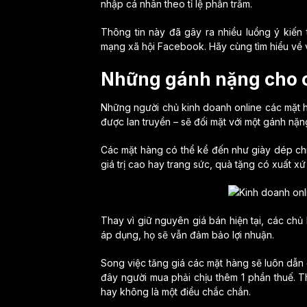
nhập cá nhân theo tỉ lệ phần trăm.
Thông tin này đã gây ra nhiều luồng ý kiến t
mạng xã hội Facebook. Hãy cùng tìm hiểu về 
Những gánh nặng cho cá
Những người chủ kinh doanh online các mặt hà
được lan truyền – sẽ đối mặt với một gánh nặn
Các mặt hàng có thể kể đến như giày dép c
giá trị cao hay trang sức, quà tặng có xuất 
Thay vì giữ nguyên giá bán hiện tại, các chủ 
áp dụng, họ sẽ vẫn đảm bảo lợi nhuận.
Song việc tăng giá các mặt hàng sẽ luôn dẫn
đây người mua phải chịu thêm 1 phần thuế. T
hay không là một điều chắc chắn.