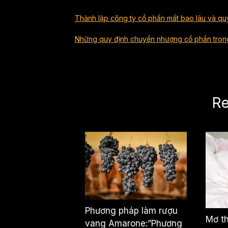
Thành lập công ty cổ phần mất bao lâu và quy
Những quy định chuyển nhượng cổ phần tron
Re
Phương pháp làm rượu
Mơ t
vang Amarone:”Phương