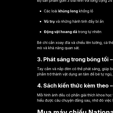
Bộ sản phẩm gồm 3 đĩa hình với tổng cộng 24
Các loài
khủng long
khổng lồ
Vũ trụ
và những hành tinh đầy bí ẩn
Động vật hoang dã
trong tự nhiên
Bé chỉ cần xoay đĩa và chiếu lên tường, cả thế 
mò và khả năng quan sát.
3. Phát sáng trong bóng tối 
Tay cầm và nắp đèn có thể phát sáng, giúp b
phẩm trở thành vật dụng an tâm để bé tự ngủ,
4. Sách kiến thức kèm theo 
Mỗi hình ảnh đều có phần giải thích khoa học
hiểu được câu chuyện đằng sau, nhờ đó việc h
Mua máy chiếu Nationa