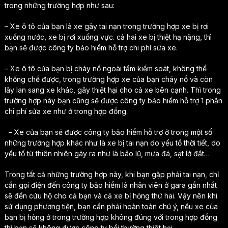
trong những trường hợp như sau:
– Xe ô tô của bạn là xe gây tai nạn trong trường hợp xe bị rơi
xuống nước, xe bị rơi xuống vực. cả hai xe bị thiệt hạ nặng, thì
bạn sẽ được công ty bảo hiểm hỗ trợ chi phí sửa xe.
– Xe ô tô của bạn bị cháy nổ ngoài tầm kiểm soát, không thể
khống chế được, trong trường hợp xe của bạn cháy nổ và còn
lây lan sang xe khác, gây thiệt hại cho cả xe bên cạnh. Thì trong
trường hợp này bạn cũng sẽ được công ty bảo hiểm hỗ trợ 1 phần
chi phí sửa xe như ở trong hợp đồng.
– Xe của bạn sẽ được công ty bảo hiểm hỗ trợ ở trong một số
những trường hợp khác như là xe bị tai nạn do yếu tố thời tiết, do
yếu tố từ thiên nhiên gây ra như là bão lũ, mưa đá, sạt lở đất…
Trong tất cả những trường hợp này, khi bạn gặp phải tai nạn, chỉ
cần gọi điện đến công ty bảo hiểm là nhân viên ở gara gần nhất
sẽ đến cứu hộ cho cả bạn và cả xe bị hỏng thứ hai. Vậy nên khi
sử dụng phương tiện, bạn cần phải hoàn toàn chú ý, nếu xe của
bạn bị hỏng ở trong trường hợp không đúng với trong hợp đồng
thì bạn sẽ không được công ty bồi thường thiêt hại