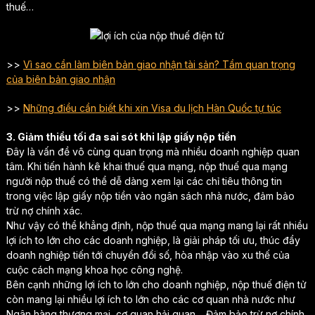
thuế…
>>
Vì sao cần làm biên bản giao nhận tài sản? Tầm quan trọng
của biên bản giao nhận
>>
Những điều cần biết khi xin Visa du lịch Hàn Quốc tự túc
3. Giảm thiểu tối đa sai sót khi lập giấy nộp tiền
Đây là vấn đề vô cùng quan trọng mà nhiều doanh nghiệp quan
tâm. Khi tiến hành kê khai thuế qua mạng, nộp thuế qua mạng
người nộp thuế có thể dễ dàng xem lại các chỉ tiêu thông tin
trong việc lập giấy nộp tiền vào ngân sách nhà nước, đảm bảo
trừ nợ chính xác.
Như vậy có thể khẳng định, nộp thuế qua mạng mang lại rất nhiều
lợi ích to lớn cho các doanh nghiệp, là giải pháp tối ưu, thúc đẩy
doanh nghiệp tiến tới chuyển đổi số, hòa nhập vào xu thế của
cuộc cách mạng khoa học công nghệ.
Bên cạnh những lợi ích to lớn cho doanh nghiệp, nộp thuế điện tử
còn mang lại nhiều lợi ích to lớn cho các cơ quan nhà nước như
Ngân hàng thương mại, cơ quan hải quan… Đảm bảo trừ nợ chính