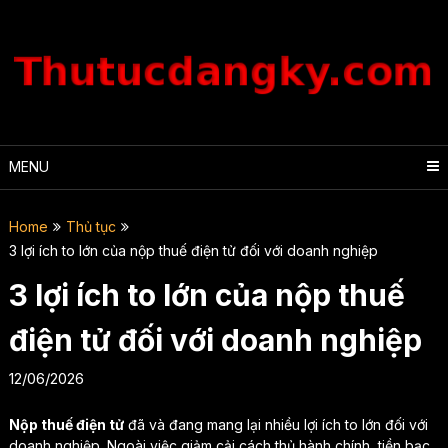
Skip
to
content
MENU
Home
Thủ tục
3 lợi ích to lớn của nộp thuế điện tử đối với doanh nghiệp
3 lợi ích to lớn của nộp thuế
điện tử đối với doanh nghiệp
12/06/2026
Nộp thuế điện tử
đã và đang mang lại nhiều lợi ích to lớn đối với
doanh nghiệp. Ngoài việc giảm cải cách thủ hành chính, tiền bạc,