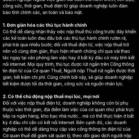
công sức, thời gian, thuế điện tử giúp doanh nghiệp luôn đảm
bảo tính chính xác, an toàn và bảo mật.
1. Đơn giản hóa các thủ tục hành chính
Có thể dễ dàng nhận thấy việc nộp thuế thủ công trước đây khiến
các kế toán luôn đau đầu bởi các thủ tục hành chính rườm rà,
phải trải qua nhiều bước; đối với thuế điện tử, việc nộp thuế trở
nên vô cùng đơn giản, thực hiện nhanh chóng chỉ qua vài thao
tác ngay tại văn phòng làm việc hay ở bất kỳ đâu có máy tính kết
nối internet. Mọi quy trình, thủ tục được rút ngắn trên Cổng thông
tin điện tử của Cơ quan Thuế, Người nộp Thuế rút ngắn được thời
gian, tiết kiệm chi phí. Cũng chính bởi vậy, sẽ giúp doanh nghiệp
tiết kiệm được tối đa thời gian, công sức và nguồn nhân lực.
2. Có thể chủ động nộp thuế mọi lúc, mọi nơi
Đối với việc nộp thuế điện tử, doanh nghiệp không còn bị phụ
thuộc vào thời gian, địa điểm làm việc của cơ quan như: phải trực
tiếp ra ngân hàng, kho bạc nhà nước… mà có thể thực hiện ở bất
kỳ ở đâu chỉ cần có kết nối Internet. Bên cạnh đó, các doanh
nghiệp có thể dễ dàng truy cập vào cổng thông tin điện tử của
Cơ quan thuế để giám sát quản lý, theo dõi giao dịch người nộp