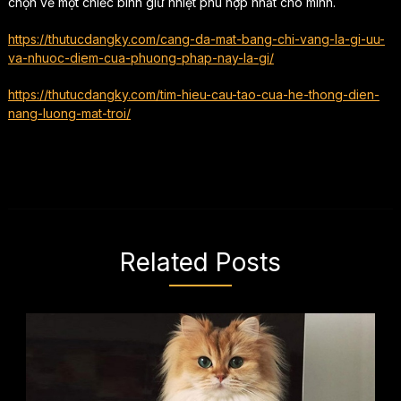
chọn về một chiếc bình giữ nhiệt phù hợp nhất cho mình.
https://thutucdangky.com/cang-da-mat-bang-chi-vang-la-gi-uu-
va-nhuoc-diem-cua-phuong-phap-nay-la-gi/
https://thutucdangky.com/tim-hieu-cau-tao-cua-he-thong-dien-
nang-luong-mat-troi/
Related Posts