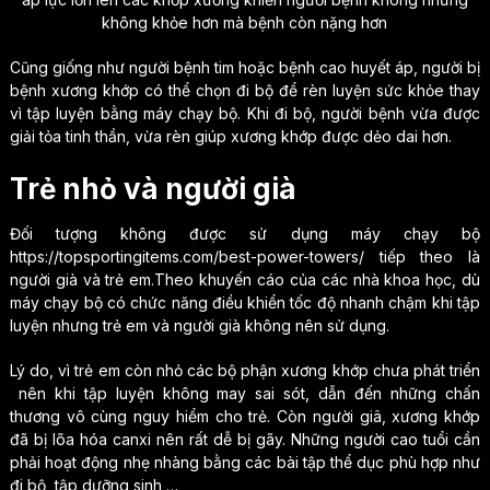
không khỏe hơn mà bệnh còn nặng hơn
Cũng giống như người bệnh tim hoặc bệnh cao huyết áp, người bị
bệnh xương khớp có thể chọn đi bộ để rèn luyện sức khỏe thay
vì tập luyện bằng máy chạy bộ. Khi đi bộ, người bệnh vừa được
giải tỏa tinh thần, vừa rèn giúp xương khớp được dẻo dai hơn.
Trẻ nhỏ và người già
Đối tượng không được sử dụng máy chạy bộ
https://topsportingitems.com/best-power-towers/ tiếp theo là
người già và trẻ em.Theo khuyến cáo của các nhà khoa học, dù
máy chạy bộ có chức năng điều khiển tốc độ nhanh chậm khi tập
luyện nhưng trẻ em và người già không nên sử dụng.
Lý do, vì trẻ em còn nhỏ các bộ phận xương khớp chưa phát triển
nên khi tập luyện không may sai sót, dẫn đến những chấn
thương vô cùng nguy hiểm cho trẻ. Còn người giâ, xương khớp
đã bị lõa hóa canxi nên rất dễ bị gãy. Những người cao tuổi cần
phải hoạt động nhẹ nhàng bằng các bài tập thể dục phù hợp như
đi bộ, tập dưỡng sinh,…