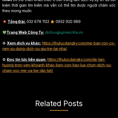
kiệm thời gian tìm kiếm mà vẫn có thể tìm được người chăm sóc
theo mong muốn.
Tổng Đài:
032 678 1122
0932 920 989
Trang Web Công Ty:
dichvugiupviecnha.vn
♻
Xem dịch vụ khác:
https://thutucdangky.com/me-ban-ron-co-
nen-su-dung-dich-vu-giu-tre-tai-nha/
♻
Đọc tin tức liên quan:
https://thutucdangky.com/de-tan-
huong-tron-ven-khoanh-khac-ben-con-hay-lua-chon-dich-vu-
cham-soc-me-va-be-dip-tet/
Related Posts