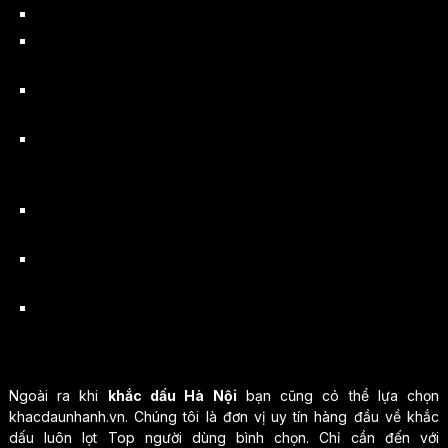
Kiểm tra sản phẩm mẫu kỹ càng trước khi đặt khắc con dấu.
Kiểm tra quy trình khắc dấu và các nguyên vật liệu xem có
đúng chuẩn chất lượng hay không.
Khảo sát các chính sách hỗ trợ của đơn vị khắc dấu. Nhất là
chính sách đổi trả và ưu đãi khi đặt khắc tại đơn vị.
Đọc kỹ các điều khoản trong hợp đồng rõ ràng trước khi ký
kết. Điều này sẽ hạn chế tối đa những trường hợp hy hữu tráo
điều khoản hợp đồng.
Thường xuyên gọi điện và đến kiểm tra tình hình sản phẩm
khi đơn vị tiến hành khắc.
Hạn chế lựa chọn các đơn vị có chính sách khắc dấu giá quá
rẻ so với thị trường.
Nên tìm đến đơn vị khắc dấu uy tín như các đơn vị lâu năm,
người dùng bình chọn,…Như vậy bạn sẽ không phải lo lắng
bất kỳ vấn đề gì về độ chất lượng của sản phẩm.
Ngoài ra khi
khắc dấu Hà Nội
bạn cũng có thể lựa chọn
khacdaunhanh.vn. Chúng tôi là đơn vị uy tín hàng đầu về khắc
dấu luôn lọt Top người dùng bình chọn. Chỉ cần đến với