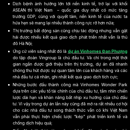
Dịch bệnh ảnh hưởng lớn tới nền kinh tế, trở lại với khối
ASEAN thì Việt Nam – quốc gia duy nhất có mức tăng
trưởng GDP, cùng với quyết tâm, nền kinh tế của nước ta
hứa hẹn sẽ mang lại nhiều thành công rực rỡ hơn nữa;
Thị trường bất động sản cũng chịu tác động nhưng vẫn gặt
hái được nhiều kết quả giao dịch phát triển nhất vẫn là thủ
đô Hà Nội;
Ứng cử viên sáng nhất đó là
dự án Vinhomes Đan Phượng
do tập đoàn Vingroup là chủ đầu tư. Và chỉ trong một thời
gian ngắn được giới thiệu trên thị trường, dự án đã nhanh
chóng thu hút được sự quan tâm lớn của khách hàng và các
nhà đầu tư cá nhân, ghi nhất kết quả giao dịch tích cực;
Những bước đầu thành công mà Vinhomes Wonder Park
dựa trên các yếu tố tài chính của chủ đầu tư, tầm nhìn chiến
lược dài hạn và khản năng bắt nhịp xu hướng của chủ đầu
tư. Vì vậy trong dự án lần này cũng đã mở ra rất nhiều cơ hội
cho các nhà đầu tư song thách thức vẫn có khi Việt Nam
vẫn phải thực hiện chiếc lược “kép” phát triển kinh tế và
chống dịch hiệu quả;