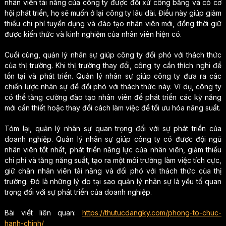
nhân viên tài năng của công ty được đối xử công bằng và có cơ
hội phát triển, họ sẽ muốn ở lại công ty lâu dài. Điều này giúp giảm
thiểu chi phí tuyển dụng và đào tạo nhân viên mới, đồng thời giữ
được kiến ​​thức và kinh nghiệm của nhân viên hiện có.
Cuối cùng, quản lý nhân sự giúp công ty đối phó với thách thức
của thị trường. Khi thị trường thay đổi, công ty cần thích nghi để
tồn tại và phát triển. Quản lý nhân sự giúp công ty đưa ra các
chiến lược nhân sự để đối phó với thách thức này. Ví dụ, công ty
có thể tăng cường đào tạo nhân viên để phát triển các kỹ năng
mới cần thiết hoặc thay đổi cách làm việc để tối ưu hóa năng suất.
Tóm lại, quản lý nhân sự quan trọng đối với sự phát triển của
doanh nghiệp. Quản lý nhân sự giúp công ty có được đội ngũ
nhân viên tốt nhất, phát triển năng lực của nhân viên, giảm thiểu
chi phí và tăng năng suất, tạo ra một môi trường làm việc tích cực,
giữ chân nhân viên tài năng và đối phó với thách thức của thị
trường. Đó là những lý do tại sao quản lý nhân sự là yếu tố quan
trọng đối với sự phát triển của doanh nghiệp.
Bài viết liên quan:
https://thutucdangky.com/phong-to-chuc-
hanh-chinh/