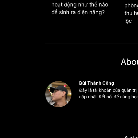
hoạt động như thế nào
phòng
để sinh ra điện năng?
thu h
lộc
Abo
Bùi Thành Công
Đây là tài khoản của quản trị
cập nhật. Kết nối để cùng họ