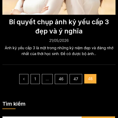
Bí quyết chụp ảnh kỷ yếu cấp 3
đẹp và ý nghĩa
21/05/2026
Ảnh kỷ yếu cấp 3 là một trong những kỷ niệm đẹp và đáng nhớ
nhất của thời học sinh. Để có được bộ ảnh...
Phân
48
1
…
46
47
trang
bài
Tìm kiếm
viết