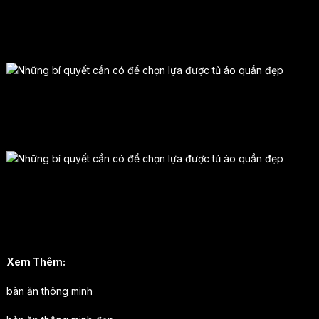
phần được chú trọng nhất khi thiết kế để giúp khách hàng có
nhiều nhất những sự lựa chọn về kiểu dáng. Nên chọn kiểu dáng
nào thì phù hợp với căn phòng của mình.
Một vài sự lựa chọn cho những căn phòng hiện đại như mẫu tủ
âm tường, tủ kính, tủ trần nhiều ngăn,……với các căn phòng cổ
điển thường sẽ là mẫu tủ gỗ tự nhiên màu sẫm nhiều chi tiết.
Bởi vậy tùy thuộc vào phong cách căn phòng mà bạn có thể lựa
chọn được mẫu
tủ áo quần đẹp
hợp với nhu cầu của từng thành
viên trong gia đình. Tại nội thất IRIS luôn có các sản phẩm nội thất
nhập khẩu giá tốt, chất lượng cao cho bạn lựa chọn.
Xem Thêm:
bàn ăn thông minh