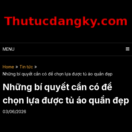
Skip
to
content
MENU
Home
Tin tức
Những bí quyết cần có để chọn lựa được tủ áo quần đẹp
Những bí quyết cần có để
chọn lựa được tủ áo quần đẹp
03/06/2026
Khi chọn lựa bất cứ đồ nội thất nào việc lựa chọn thật kĩ lưỡng là
điều quan trọng đối với mỗi một căn nhà. Đặc biệt là đối với không