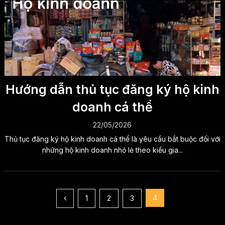
Hướng dẫn thủ tục đăng ký hộ kinh
doanh cá thể
22/05/2026
Thủ tục đăng ký hộ kinh doanh cá thể là yêu cầu bắt buộc đối với
những hộ kinh doanh nhỏ lẻ theo kiểu gia...
Phân
4
1
2
3
trang