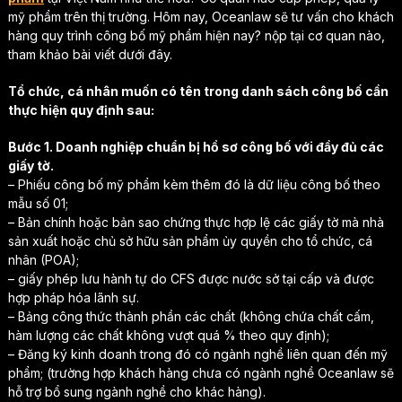
mỹ phẩm trên thị trường. Hôm nay, Oceanlaw sẽ tư vấn cho khách
hàng quy trình công bố mỹ phẩm hiện nay? nộp tại cơ quan nào,
tham khảo bài viết dưới đây.
Tổ chức, cá nhân muốn có tên trong danh sách công bố cần
thực hiện quy định sau:
Bước 1. Doanh nghiệp chuẩn bị hồ sơ công bố với đầy đủ các
giấy tờ.
– Phiếu công bố mỹ phẩm kèm thêm đó là dữ liệu công bố theo
mẫu số 01;
– Bản chính hoặc bản sao chứng thực hợp lệ các giấy tờ mà nhà
sản xuất hoặc chủ sở hữu sản phẩm ủy quyền cho tổ chức, cá
nhân (POA);
– giấy phép lưu hành tự do CFS được nước sở tại cấp và được
hợp pháp hóa lãnh sự.
– Bảng công thức thành phần các chất (không chứa chất cấm,
hàm lượng các chất không vượt quá % theo quy định);
– Đăng ký kinh doanh trong đó có ngành nghề liên quan đến mỹ
phẩm; (trường hợp khách hàng chưa có ngành nghề Oceanlaw sẽ
hỗ trợ bổ sung ngành nghề cho khác hàng).