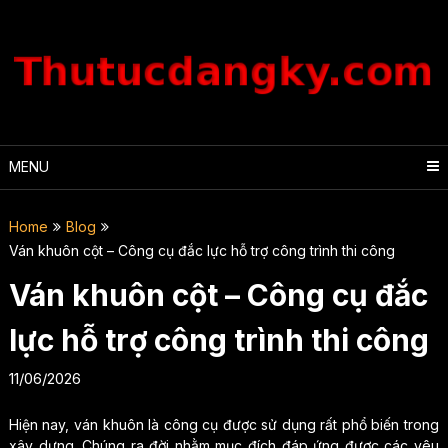
Skip
to
content
MENU
Home
Blog
Ván khuôn cột – Công cụ đắc lực hỗ trợ công trình thi công
Ván khuôn cột – Công cụ đắc
lực hỗ trợ công trình thi công
11/06/2026
Hiện nay, ván khuôn là công cụ được sử dụng rất phổ biến trong
xây dựng. Chúng ra đời nhằm mục đích đáp ứng được các yêu