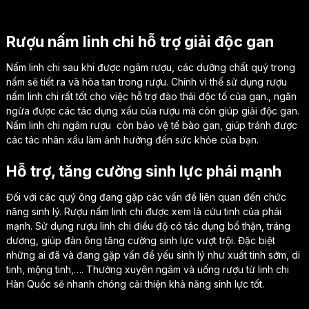
Rượu nấm linh chi hỗ trợ giải độc gan
Nấm linh chi sau khi được ngâm rượu, các dưỡng chất quý trong
nấm sẽ tiết ra và hòa tan trong rượu. Chính vì thế sử dụng rượu
nấm linh chi rất tốt cho việc hỗ trợ đào thải độc tố của gan., ngăn
ngừa được các tác dụng xấu của rượu mà còn giúp giải độc gan.
Nấm linh chi ngâm rượu còn bảo vệ tế bào gan, giúp tránh được
các tác nhân xấu làm ảnh hưởng đến sức khỏe của bạn.
Hỗ trợ, tăng cường sinh lực phái mạnh
Đối với các quý ông đang gặp các vấn đề liên quan đến chức
năng sinh lý. Rượu nấm linh chi được xem là cứu tinh của phái
mạnh. Sử dụng rượu linh chi điều độ có tác dụng bổ thận, tráng
dương, giúp đàn ông tăng cường sinh lực vượt trội. Đặc biệt
những ai đã và đang gặp vấn đề yếu sinh lý như xuất tinh sớm, di
tinh, mộng tinh,…. Thường xuyên ngâm và uống rượu từ linh chi
Hàn Quốc sẽ nhanh chóng cải thiện khả năng sinh lực tốt.