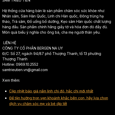
SÂM TRIỀU TIÊN
Hệ thống cửa hàng bán lẻ sản phẩm chăm sóc sức khỏe như:
Nhân sâm, Sâm Hàn Quốc, Linh chi Hàn quốc, Đông trùng hạ
thảo, Trà sâm, Đồ uống bổ dưỡng, Kẹo sâm Hàn quốc chất lượng
hàng đầu. Sản phẩm chính hãng giấy tờ và hóa đơn đỏ đầy đủ.
Món quà biếu ý nghĩa cho ông bà, cha mẹ người thân yêu.
LIÊN HỆ
CÔNG TY CỔ PHẦN BERGEN NA UY
Đ/C: Số 27, ngách 94/87 phố Thượng Thanh, tổ 13 phường
Thượng Thanh
Hotline: 0969.10.2552
samtrieutien.vn@gmail.com
Xem thêm:
Cập nhật báo giá nấm linh chi đỏ, hắc chi mới nhất
Để tận hưởng trọn vẹn khoảnh khắc bên con, hãy lựa chọn
dịch vụ chăm sóc mẹ và bé dịp tết