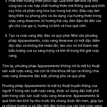
Phát triển hương thơm phức tạp: Quá trình làm khô hạ nho
cũng tạo ra các hợp chất hương thơm mới thông qua quá trình
oxy hóa và phản ứng hóa học trong trái nho. Điều này làm
tăng thêm sự phong phú và đa dạng của hương thơm trong
rượu vang Amarone, từ hương trái cây đen đậm đà đến các
ghi chú của gia vị, hương cỏ khô và hoa quả chín.
Tạo ra rượu vang độc đáo và quý phái: Nhờ vào phương
pháp Appassimento, rượu vang Amarone có một đặc điểm
độc đáo và không thể nhầm lẫn, làm cho nó trở thành một
biểu tượng của sự sang trọng và tinh tế trong thế giới rượu
vang.
Tóm lại, phương pháp Appassimento không chỉ là một kỹ thuật
sản xuất rượu vang, mà còn là chìa khóa để tạo ra những chai
rượu vang Amarone đặc biệt, phong phú và quý phái
Phương pháp Appassimento là một kỹ thuật truyền thống của
người Ý trong sản xuất rượu vang, được sử dụng đặc biệt phổ
biến trong việc sản xuất rượu vang Amarone. Appassimento là
quá trình làm khô hạ nho trước khi chúng được lên men, giúp tạo
ra những hương vị và đặc tính đặc trưng của các loại rượu vang