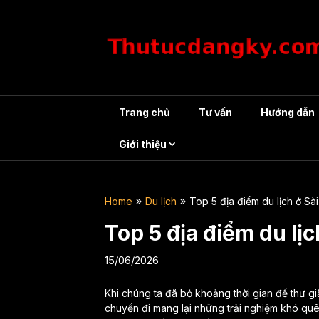
Skip
to
content
Trang chủ
Tư vấn
Hướng dẫn
Giới thiệu
Home
Du lịch
Top 5 địa điểm du lịch ở Sà
Top 5 địa điểm du lị
15/06/2026
Khi chúng ta đã bỏ khoảng thời gian để thư g
chuyến đi mang lại những trải nghiệm khó quê