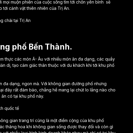
đi mọi muộn phiền của cuộc sống tìm tới chốn yên bình sẽ
tới cảnh vật thiên nhiên của Trị An.
ờng phố Bến Thành.
ẩm thực các món Á- Âu với nhiều món ăn đa dạng, các quầy
iản dị, tạo cảm giác thân thuộc với du khách khi tới khu phố
 ăn đa dạng, ngon mà. Với không gian đường phố nhưng
ại đây rất đảm bảo, chẳng hề mang lại chút lo lắng nào cho
ăn có tại khu phố này.
ch quốc tế
ông gian trang trí cũng là một điểm cộng của khu phố
iác thăng hoa khi không gian sống được thay đổi và còn gì
 với nhiều loại hình kinh doanh khác nhau mà chỉ có tại khu