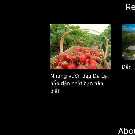
Re
Đến T
Những vườn dâu Đà Lạt
hấp dẫn nhất bạn nên
biết
Abo