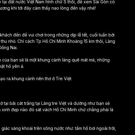
y tại đất nước Việt Nam hình chữ S thôi, để xem Sài Gòn có
ương khi tới đây cảm thấy nao lòng đến vậy nhé!
 khách đến để vui chơi trong những dịp lễ tết, cuối tuần bởi
thu nhỏ. Chỉ cách Tp Hồ Chí Minh Khoảng 15 km thôi, Làng
Đồng Nai.
iên của bạn sẽ là một khung cảnh làng quê mát mẻ, những
ặt hồ yên ả.
 tại bãi cát trắng tại Làng tre Việt và dường như bạn sẽ
n xinh đẹp nào đó sát vách Hồ Chí Minh chứ chẳng phải là
m giác sảng khoái trên sông nước như: tắm hồ bơi ngoài trời,