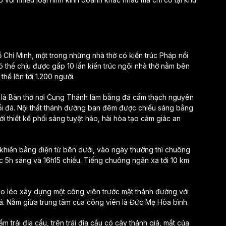
 Chí Minh, một trong những nhà thờ có kiến trúc Pháp nổi
 có thể chịu được gấp 10 lần kiến trúc ngôi nhà thờ nằm bên
hể lên tới 1.200 người.
ờ là Bàn thờ nơi Cung Thánh làm bằng đá cẩm thạch nguyên
khối đá. Nội thất thánh đường ban đêm được chiếu sáng bằng
i thiết kế phối sáng tuyệt hảo, hài hòa tạo cảm giác an
khiển bằng điện từ bên dưới, vào ngày thường thì chuông
úc 5h sáng và 16h15 chiều. Tiếng chuông ngân xa tới 10 km
éo léo xây dựng một công viên trước mặt thánh đường với
á. Nằm giữa trung tâm của công viên là Đức Mẹ Hòa bình.
 trái địa cầu, trên trái địa cầu có cây thánh giá, mắt của