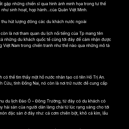
t gặp những chiến sĩ qua hình ảnh minh họa trong tư thế
o như sinh hoạt, họp hành…của Quân Việt Minh.
o còn là nơi tham quan du lịch nổi tiếng của Tp mang tên
 cả những du khách quốc tế cũng tới đây để cảm nhận được
ng Việt Nam trong chiến tranh như thế nào qua những mô tả
h có thể tìm thấy một hồ nước nhân tạo có tên Hồ Trị An.
 Cửu, tỉnh Đồng Nai, nó còn là nơi trữ nước để cung cấp
hu du lịch Đảo Ó – Đông Trường, từ đây có du khách có
 hải sản của người dân làng chài từ lúc rạng sáng cho tới
 món đặc sản ở đây như: cá cơm chiên bột, khô cá kìm, lẩu