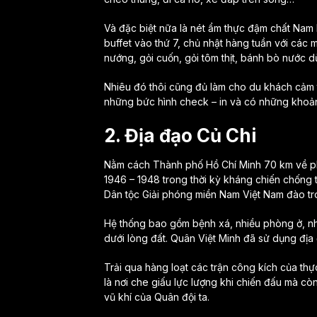
Và đặc biệt nữa là nét ẩm thực đậm chất Nam 
buffet vào thứ 7, chủ nhật hàng tuần với các 
nướng, gỏi cuốn, gỏi tôm thịt, bánh bò nước 
Nhiêu đó thôi cũng đủ làm cho du khách cảm t
những bức hình check – in và có những khoản
2. Địa đạo Củ Chi
Nằm cách Thành phố Hồ Chí Minh 70 km về phí
1946 – 1948 trong thời kỳ kháng chiến chống 
Dân tộc Giải phóng miền Nam Việt Nam đào tro
Hệ thống bao gồm bệnh xá, nhiều phòng ở, n
dưới lòng đất. Quân Việt Minh đã sử dụng đị
Trải qua hàng loạt các trận công kích của th
là nơi che giấu lực lượng khi chiến đấu mà cò
vũ khí của Quân đội ta.