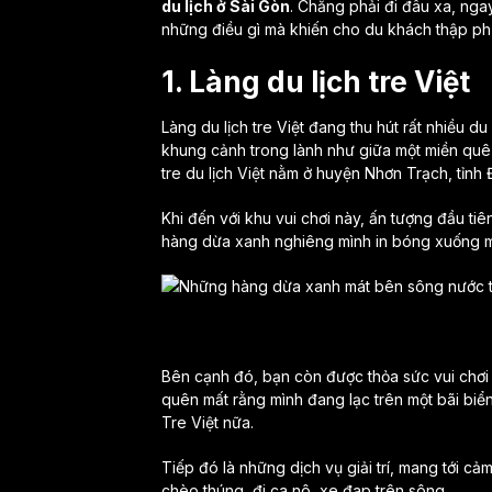
du lịch ở Sài Gòn
. Chẳng phải đi đâu xa, nga
những điều gì mà khiến cho du khách thập ph
1. Làng du lịch tre Việt
Làng du lịch tre Việt đang thu hút rất nhiều du
khung cảnh trong lành như giữa một miền quê 
tre du lịch Việt nằm ở huyện Nhơn Trạch, tỉnh 
Khi đến với khu vui chơi này, ấn tượng đầu t
hàng dừa xanh nghiêng mình in bóng xuống m
Bên cạnh đó, bạn còn được thỏa sức vui chơi ở
quên mất rằng mình đang lạc trên một bãi biể
Tre Việt nữa.
Tiếp đó là những dịch vụ giải trí, mang tới cả
chèo thúng, đi ca nô, xe đap trên sông…