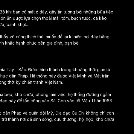
Bộ khi bạn có mặt ở đây, gây ấn tượng bởi những bữa tiệc
món ăn được lựa chọn thoải mái: tôm, bạch tuộc, cá kèo
dừa, bánh khọt…
hấy vô cùng thích thú, muốn để lại kỉ niệm nơi đây bằng
h khắc hạnh phúc bên gia đình, bạn bè.
a Tây – Bắc. Được hình thành trong khoảng thời gian từ
thực dân Pháp. Hệ thống này được Việt Minh và Mặt trận
ng thời kỳ chiến tranh Việt Nam.
hà bếp, kho chứa, phòng làm việc, hệ thống đường ngầm
a đạo này để tấn công vào Sài Gòn vào tết Mậu Thân 1968.
ực dân Pháp và quân đội Mỹ, Địa đạo Củ Chi không chỉ còn
n trở thành nơi để sinh sống, cứu thương, hội họp, kho chứa